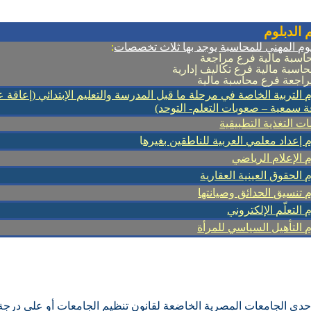
 الدبلوم
وم المهني للمحاسبة يوجد بها ثلاث تخصصات
:
م التربية الخاصة في مرحلة ما قبل المدرسة والتعليم الإبتدائي (إعاقة ع
ة سمعية – صعوبات التعلم- التوحد)
ت التغذية التطبيقية
م إعداد معلمي العربية للناطقين بغيره
ا
م الإعلام الرياضي
م الحقوق العينية العقارية
م تنسيق الحدائق وصيانتها
 التعلّم الإلكتروني
م التأهيل السياسي للمرأة