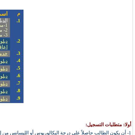
اسم
م
ا
لدبل
1.
1-محاسبة مالية فرع مراجعة
2- محاسبة مالية فرع تكاليف إدارية
3- مراجعة فرع محاسبة مالية
2.
دبلو
إعاق
.
3
خدما
.
4
دبلو
.
5
دبلو
.
6
دبلو
.
7
دبلو
.
8
دبلوم
.
9
دبلو
أولا: متطلبات التسجيل:
1- أن يكون الطالب حاصلاً على درجة البكالوريوس أو الليسانس من إحدى الجامعات المصرية الخاضعة لقانون تنظيم الجامعات أو على درجة معادلة لها.