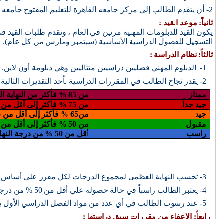
2- أن يتقدم الطالب إلى مركز جامعه القاهرة للتعليم المفتوح جامعه القاهرة لتقديم أوراقه.
ثانياً: موعد القيد :
يكون القيد للدبلومات المهنية مرتين في العام ، وتقدم طلبات القيد
التسجيل للفصول الدراسية الأساسية (سبتمبر ومارس من كل عام).
ثالثاً: نظام الدراسة :
1- الدبلوم المهني فصليين دراسيين متتاليين وهي دبلومة أون لاين.
2-
يقدر نجاح الطالب في المقررات الدراسية بأحد التقديرات التالية :
ممتاز
من 85 % فأكثر من النهاية العظمى
جيد جداً
من 75 % فأكثر إلى أقل من 85 % من النهاية العظمى
جيد
من65 % فأكثر إلى أقل من 75 % من النهاية العظمى
مقبول
من 50 % فأكثر إلى أقل من 65 % من النهاية العظمى
راسب
أقل من 50 % من درجة النهاية العظمى
3- تحسب النهاية العظمى لمجموع الدرجات لكل مقرر على أساس 100 درجة, ويكون الطالب ناجحا في المقرر بحصوله على 50 % على الأقل من درجة النهاية العظمى.
4- يعتبر الطالب راسباً في حالة حصوله علي أقل من 50 % من درجة النهاية العظمى.
5- عند رسوب الطالب في أي عدد من مواد الفصل الدراسي الأول يمكنه تسجيل هذه المواد مع مواد الفصل الدراسي التالي لأداء الامتحان فيهم في نهاية الفصل الدراسي (يناير- يوليو).
رابعاً: الإعفاء من مقررات سبق دراستها :